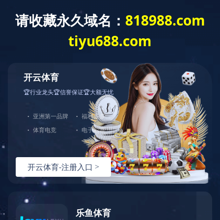
网站首页
关于我们
新闻中心
产品中