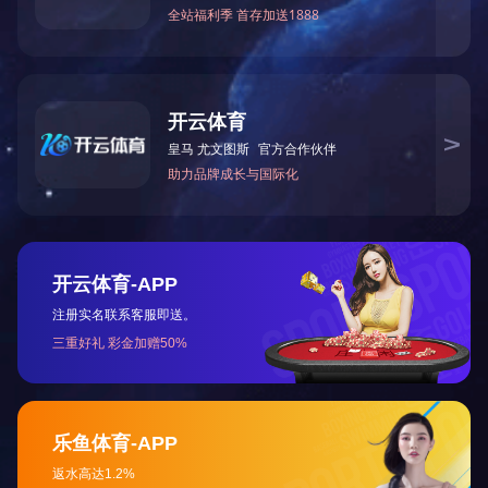
网站首页
关于我们
新闻中
HOME
ABOUT US
资质荣誉
技术支持
人才招
HONOR
SUPPORT
新浪
腾讯
360
百度
友情链接
LINKS
乐鱼网页版页面登录, 版权所有 Co
多宝手机网页版登录入口
|
星空网页版
|
米兰体育app官网
|
c17官方网站
|