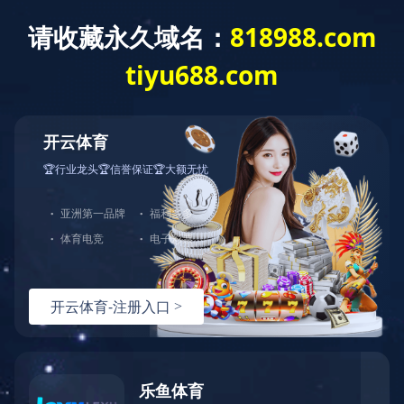
网站首页
关于我们
新闻中心
产品中