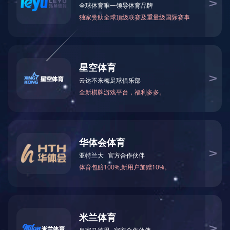
全国服务热线：
网站公告：
欢
0756-5529808
乐鱼网页版页面登录
新闻
分类
企业新闻
行业新闻
技术支持
乐鱼网页版页面登录选型
据灌溉面积与作物需水量计算
联系
我们
二：喷射半径，决定单台设
0756-5529808
关键参数三：行进速度，影