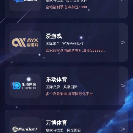
功率，电机驱动机型需匹
乐鱼网页版页面登录
联系人：李先生
田需选用吃水≤30cm的
联系电话：0756-5529808
网址：
www.minartouristboatcochin.com
地址：广东省珠海市斗门区新青
工业园六路绿田机械有限公司
上一条：
乐鱼网页版页面
下一条：
乐鱼网页版页面
新闻
动态
乐鱼网页版页面登录核心类型解
析，按场景精准选型
乐鱼网页版页面登录核心结构与工
作原理
乐鱼网页版页面登录材料选型指
南，品质与耐用性把控
乐鱼网页版页面登录选型核心参数
解读
乐鱼网页版页面登录安装调试核心
规范